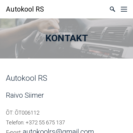
Autokool RS
KONTAKT
Autokool RS
Raivo Siimer
ÕT: ÕT006112
Telefon: +372 55 675 137
autokoolrs@gmail.com
E-post: